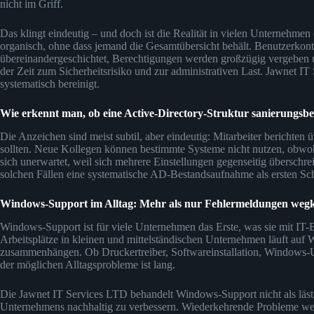
nicht im Griff.
Das klingt eindeutig – und doch ist die Realität in vielen Unternehmen
organisch, ohne dass jemand die Gesamtübersicht behält. Benutzerkont
übereinandergeschichtet, Berechtigungen werden großzügig vergeben un
der Zeit zum Sicherheitsrisiko und zur administrativen Last. Jawnet IT
systematisch bereinigt.
Wie erkennt man, ob eine Active-Directory-Struktur sanierungsbed
Die Anzeichen sind meist subtil, aber eindeutig: Mitarbeiter berichten 
sollten. Neue Kollegen können bestimmte Systeme nicht nutzen, obwohl
sich unerwartet, weil sich mehrere Einstellungen gegenseitig überschre
solchen Fällen eine systematische AD-Bestandsaufnahme als ersten Sc
Windows-Support im Alltag: Mehr als nur Fehlermeldungen wegk
Windows-Support ist für viele Unternehmen das Erste, was sie mit IT
Arbeitsplätze in kleinen und mittelständischen Unternehmen läuft auf
zusammenhängen. Ob Druckertreiber, Softwareinstallation, Windows-U
der möglichen Alltagsprobleme ist lang.
Die Jawnet IT Services LTD behandelt Windows-Support nicht als lästi
Unternehmens nachhaltig zu verbessern. Wiederkehrende Probleme werd