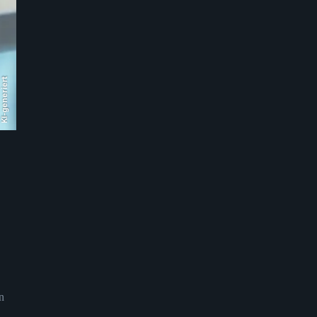
KI-generiert
n