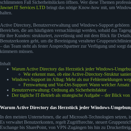
schlimmsten Fall Sicherheitslücken öffnen. Wer diese Themen profession
Jawnet IT Services LTD
bringt das nötige Know-how mit, um Windows-
halten.
Active Directory, Benutzerverwaltung und Windows-Support gehören z
Bereichen, die am häufigsten vernachlässigt werden, sobald das Tage
für ihre Kunden: strukturiert, zuverlässig und mit dem Blick für Details
Benutzerkonten geht, um die Bereinigung veralteter Gruppenrichtlin
– das Team steht als fester Ansprechpartner zur Verfügung und sorgt da
kümmern müssen.
Inhalt
Warum Active Directory das Herzstück jeder Windows-Umgebun
Wie erkennt man, ob eine Active-Directory-Struktur sanier
Windows-Support im Alltag: Mehr als nur Fehlermeldungen weg
Fernwartung und Vor-Ort-Support: Wann welcher Ansatz s
Benutzerverwaltung: Ordnung als Sicherheitsfaktor
Der tägliche IT-Betrieb als strategische Aufgabe – der Blick vo
Warum Active Directory das Herzstück jeder Windows-Umgebung
In den meisten Unternehmen, die auf Microsoft-Technologien setzen, ist
Es verwaltet Benutzerkonten, regelt Zugriffsrechte, steuert Gruppenrich
Exchange bis SharePoint, von VPN-Zugängen bis hin zu Druckerfreigab