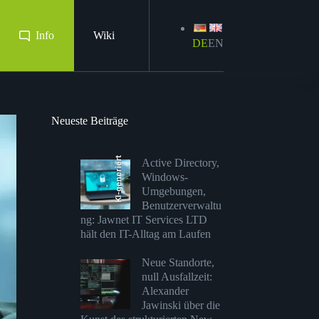
Info
Wiki
DE
EN
Neueste Beiträge
KI-generiert
Active Directory,
Windows-
Umgebungen,
Benutzerverwaltu
ng: Jawnet IT Services LTD
hält den IT-Alltag am Laufen
Neue Standorte,
null Ausfallzeit:
Alexander
Jawinski über die