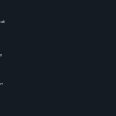
mit
en
er