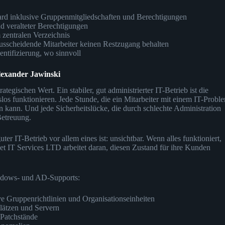
ard inklusive Gruppenmitgliedschaften und Berechtigungen
 veralteter Berechtigungen
 zentralen Verzeichnis
ausscheidende Mitarbeiter keinen Restzugang behalten
ntifizierung, wo sinnvoll
Alexander Jawinski
ategischen Wert. Ein stabiler, gut administrierter IT-Betrieb ist die
os funktionieren. Jede Stunde, die ein Mitarbeiter mit einem IT-Probl
tzen kann. Und jede Sicherheitslücke, die durch schlechte Administration
Betreuung.
er IT-Betrieb vor allem eines ist: unsichtbar. Wenn alles funktioniert,
et IT Services LTD arbeitet daran, diesen Zustand für ihre Kunden
ndows- und AD-Supports:
ve Gruppenrichtlinien und Organisationseinheiten
lätzen und Servern
 Patchstände