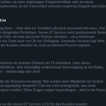
Updates, an einer ungünstigen Gruppenrichtlinie oder an einem
 beantworten, ist der Unterschied zwischen reaktivem Support und echt
 ist
rtung lösen – ohne dass ein Techniker physisch anwesend sein muss. Das
ei dringenden Problemen. Jawnet IT Services nutzt professionelle Remo
ür Fälle, die eine physische Präsenz erfordern – etwa Hardware-
 das Team auch vor Ort zur Verfügung. Alexander Jawinski legt Wert
es Kunden orientiert ist, nicht an internen Prozessvorgaben.
chkeit ein zentrales Element der IT-Sicherheit. Jedes aktive
riffsfläche. Jede übermäßig weitreichende Berechtigung ist ein Risiko.
n – beabsichtigt oder nicht.
e für die Benutzerverwaltung: Wie werden neue Mitarbeiter ins System
regelmäßig überprüft? Und wie wird sichergestellt, dass beim
esperrt werden? Diese Fragen mögen banal klingen – aber in der Praxis
e sie die Jawnet IT Services LTD für ihre Kunden umsetzt: