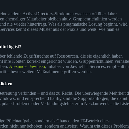
 eine andere. Active-Directory-Strukturen wachsen oft über Jahre
en ehemaliger Mitarbeiter bleiben aktiv, Gruppenrichtlinien werden
d nie wieder hinterfragt. Was als pragmatische Lösung beginnt, wird 
 Services kennt dieses Muster aus der Praxis und weiß, wie man es
ürftig ist?
über fehlende Zugriffsrechte auf Ressourcen, die sie eigentlich haben
 ihre Konten korrekt eingerichtet wurden. Gruppenrichtlinien verhalt
iben.
Alexander Jawinski
, Inhaber von Jawnet IT Services, empfiehlt in
hritt – bevor weitere Maßnahmen ergriffen werden.
licken
-Betreuung verbinden – und das zu Recht. Die überwiegende Mehrheit d
 Windows, und entsprechend häufig sind die Supportanfragen, die damit
pdate-Probleme oder Verbindungsfehler zum Netzlaufwerk – die Liste
ge Pflichtaufgabe, sondern als Chance, den IT-Betrieb eines
en nicht nur behoben, sondern analysiert: Warum tritt dieses Problem