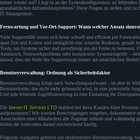
immer wieder auf? Liegt es an der Systemkonfiguration, an fehlenden 
grundsätzlichen Infrastrukturproblem? Diese Fragen zu stellen und zu
IT-Management.
Fernwartung und Vor-Ort-Support: Wann welcher Ansatz sinnvoll
Viele Supportfälle lassen sich heute schnell und effizient per Fernwa
spart Zeit und Kosten und ermöglicht eine schnelle Reaktion, gerade b
Tools, um Systeme sicher und zuverlässig aus der Ferne zu betreuen. F
Austausch, Netzwerkprobleme oder komplexere Systemeingriffe – steht
darauf, dass die Wahl des Supportwegs immer am tatsächlichen Bedarf d
Benutzerverwaltung: Ordnung als Sicherheitsfaktor
Benutzerverwaltung klingt nach Verwaltungsaufwand – ist aber in Wirkli
Benutzerkonto, das nicht mehr gebraucht wird, ist eine potenzielle Ang
Und jede fehlende Zugriffssteuerung ist eine Einladung für Datenpanne
Die
Jawnet IT Services LTD
etabliert bei ihren Kunden klare Prozess
aufgenommen? Wie werden Berechtigungen vergeben, dokumentiert und 
Ausscheiden eines Mitarbeiters alle Zugänge zeitnah und vollständig g
fehlen die Antworten darauf erschreckend häufig.
Folgende Aufgaben gehören zur strukturierten Benutzerverwaltung, wi