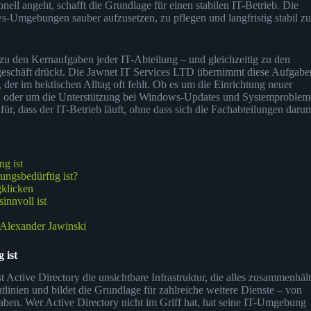
ell angeht, schafft die Grundlage für einen stabilen IT-Betrieb. Die
Umgebungen sauber aufzusetzen, zu pflegen und langfristig stabil zu
u den Kernaufgaben jeder IT-Abteilung – und gleichzeitig zu den
sgeschäft drückt. Die Jawnet IT Services LTD übernimmt diese Aufgabe
, der im hektischen Alltag oft fehlt. Ob es um die Einrichtung neuer
ien oder um die Unterstützung bei Windows-Updates und Systemproble
für, dass der IT-Betrieb läuft, ohne dass sich die Fachabteilungen daru
g ist
ungsbedürftig ist?
klicken
innvoll ist
n Alexander Jawinski
 ist
 Active Directory die unsichtbare Infrastruktur, die alles zusammenhält
tlinien und bildet die Grundlage für zahlreiche weitere Dienste – von
en. Wer Active Directory nicht im Griff hat, hat seine IT-Umgebung