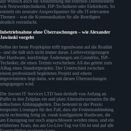
auf Wunsch auch die Abstimmung mit externen Dienstleistern
wie Netzwerktechnikern, ISP-Technikern oder Elektrikern. So
entsteht ein zentraler Ansprechpartner für alle IT-relevanten
Themen – was die Kommunikation für alle Beteiligten
deutlich vereinfacht.
Inbetriebnahme ohne Überraschungen – wie Alexander
Jawinski vorgeht
Selbst der beste Projektplan trifft irgendwann auf die Realität
– und die hält sich nicht immer daran. Lieferverzögerungen
bei Hardware, kurzfristige Änderungen am Grundriss, ISP-
Techniker, die einen Termin verschieben: All das gehört zum
Alltag eines Standortprojekts. Der Unterschied zwischen
einem professionell begleiteten Projekt und einem
improvisierten liegt darin, wie mit diesen Überraschungen
umgegangen wird.
Die Jawnet IT Services LTD baut deshalb von Anfang an
Puffer in den Zeitplan ein und plant Alternativszenarien für die
kritischsten Abhängigkeiten. Das bedeutet in der Praxis:
temporäre Lösungen für den Fall, dass die Festnetzanbindung
nicht rechtzeitig fertig ist, vorab konfigurierte Hardware, die
am Einzugstag nur noch angeschlossen werden muss, und ein
erfahrenes Team, das am Go-Live-Tag vor Ort ist und auf alle
Eventualitäten reagieren kann.